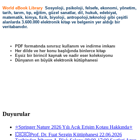
World eBook Library
Sosyoloji, psikoloji, felsefe, ekonomi, yönetim,
tarih, tarım, tıp, eğitim, güzel sanatlar, dil, hukuk, edebiyat,
matematik, kimya, fizik, biyoloji, antropoloji,teknoloji gibi çeşitli
alanlarda 3.600.000 elektronik kitap ve belgenin yer aldığı bir
veritabanıdır.
PDF formatında sınırsız kullanım ve indirme imkanı
Her dilde ve her konu başlığında binlerce kitap
Eşsiz bir birincil kaynak ve nadir eser koleksiyonu
Dünyanın en büyük elektronik kütüphanesi
Duyurular
⭐Springer Nature 2026 Yılı Açık Erişim Kotası Hakkında⭐
💥💥💥Prof. Dr. Fuat Sezgin Kütüphanesi 22.06.2026