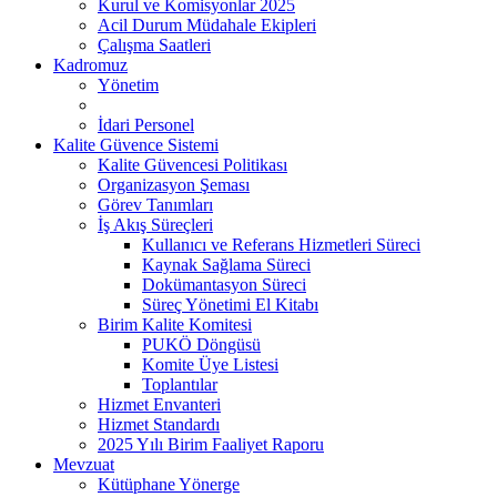
Kurul ve Komisyonlar 2025
Acil Durum Müdahale Ekipleri
Çalışma Saatleri
Kadromuz
Yönetim
İdari Personel
Kalite Güvence Sistemi
Kalite Güvencesi Politikası
Organizasyon Şeması
Görev Tanımları
İş Akış Süreçleri
Kullanıcı ve Referans Hizmetleri Süreci
Kaynak Sağlama Süreci
Dokümantasyon Süreci
Süreç Yönetimi El Kitabı
Birim Kalite Komitesi
PUKÖ Döngüsü
Komite Üye Listesi
Toplantılar
Hizmet Envanteri
Hizmet Standardı
2025 Yılı Birim Faaliyet Raporu
Mevzuat
Kütüphane Yönerge