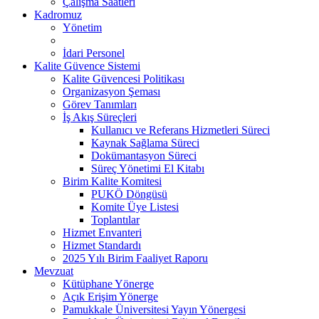
Çalışma Saatleri
Kadromuz
Yönetim
İdari Personel
Kalite Güvence Sistemi
Kalite Güvencesi Politikası
Organizasyon Şeması
Görev Tanımları
İş Akış Süreçleri
Kullanıcı ve Referans Hizmetleri Süreci
Kaynak Sağlama Süreci
Dokümantasyon Süreci
Süreç Yönetimi El Kitabı
Birim Kalite Komitesi
PUKÖ Döngüsü
Komite Üye Listesi
Toplantılar
Hizmet Envanteri
Hizmet Standardı
2025 Yılı Birim Faaliyet Raporu
Mevzuat
Kütüphane Yönerge
Açık Erişim Yönerge
Pamukkale Üniversitesi Yayın Yönergesi