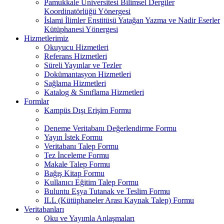
Pamukkale Üniversitesi Bilimsel Dergiler
Koordinatörlüğü Yönergesi
İslami İlimler Enstitüsü Yatağan Yazma ve Nadir Eserler
Kütüphanesi Yönergesi
Hizmetlerimiz
Okuyucu Hizmetleri
Referans Hizmetleri
Süreli Yayınlar ve Tezler
Dokümantasyon Hizmetleri
Sağlama Hizmetleri
Katalog & Sınıflama Hizmetleri
Formlar
Kampüs Dışı Erişim Formu
Deneme Veritabanı Değerlendirme Formu
Yayın İstek Formu
Veritabanı Talep Formu
Tez İnceleme Formu
Makale Talep Formu
Bağış Kitap Formu
Kullanıcı Eğitim Talep Formu
Buluntu Eşya Tutanak ve Teslim Formu
ILL (Kütüphaneler Arası Kaynak Talep) Formu
Veritabanları
Oku ve Yayımla Anlaşmaları