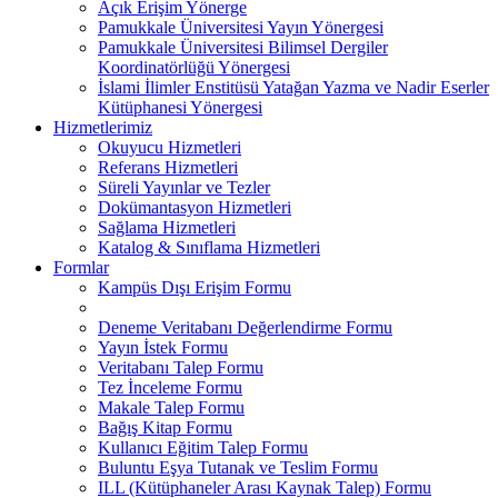
Açık Erişim Yönerge
Pamukkale Üniversitesi Yayın Yönergesi
Pamukkale Üniversitesi Bilimsel Dergiler
Koordinatörlüğü Yönergesi
İslami İlimler Enstitüsü Yatağan Yazma ve Nadir Eserler
Kütüphanesi Yönergesi
Hizmetlerimiz
Okuyucu Hizmetleri
Referans Hizmetleri
Süreli Yayınlar ve Tezler
Dokümantasyon Hizmetleri
Sağlama Hizmetleri
Katalog & Sınıflama Hizmetleri
Formlar
Kampüs Dışı Erişim Formu
Deneme Veritabanı Değerlendirme Formu
Yayın İstek Formu
Veritabanı Talep Formu
Tez İnceleme Formu
Makale Talep Formu
Bağış Kitap Formu
Kullanıcı Eğitim Talep Formu
Buluntu Eşya Tutanak ve Teslim Formu
ILL (Kütüphaneler Arası Kaynak Talep) Formu