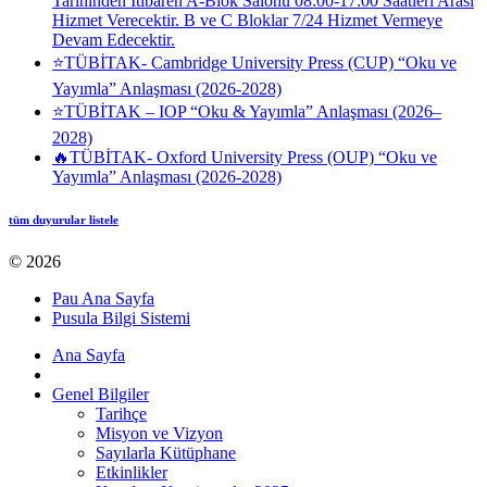
Tarihinden İtibaren A-Blok Salonu 08:00-17:00 Saatleri Arası
Hizmet Verecektir. B ve C Bloklar 7/24 Hizmet Vermeye
Devam Edecektir.
⭐TÜBİTAK- Cambridge University Press (CUP) “Oku ve
Yayımla” Anlaşması (2026-2028)
⭐TÜBİTAK – IOP “Oku & Yayımla” Anlaşması (2026–
2028)
🔥TÜBİTAK- Oxford University Press (OUP) “Oku ve
Yayımla” Anlaşması (2026-2028)
tüm duyurular listele
© 2026
Pau Ana Sayfa
Pusula Bilgi Sistemi
Ana Sayfa
Genel Bilgiler
Tarihçe
Misyon ve Vizyon
Sayılarla Kütüphane
Etkinlikler