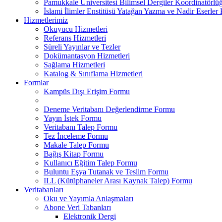
Pamukkale Üniversitesi Bilimsel Dergiler Koordinatörlü
İslami İlimler Enstitüsü Yatağan Yazma ve Nadir Eserler
Hizmetlerimiz
Okuyucu Hizmetleri
Referans Hizmetleri
Süreli Yayınlar ve Tezler
Dokümantasyon Hizmetleri
Sağlama Hizmetleri
Katalog & Sınıflama Hizmetleri
Formlar
Kampüs Dışı Erişim Formu
Deneme Veritabanı Değerlendirme Formu
Yayın İstek Formu
Veritabanı Talep Formu
Tez İnceleme Formu
Makale Talep Formu
Bağış Kitap Formu
Kullanıcı Eğitim Talep Formu
Buluntu Eşya Tutanak ve Teslim Formu
ILL (Kütüphaneler Arası Kaynak Talep) Formu
Veritabanları
Oku ve Yayımla Anlaşmaları
Abone Veri Tabanları
Elektronik Dergi