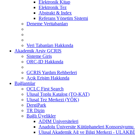
Elektronik Kitap
Elektronik Tez
Abstrakt & Index
Referans Yönetim Sistemi
Deneme Veritabanları
Veri Tabanları Hakkında
Akademik Arşiv GCRIS
Sisteme Giriş
ORC-ID Hakkında
GCRIS Yardım Rehberleri
Açık Erişim Hakkında
Bağlantılar
OCLC First Search
Ulusal Toplu Katalog (TO-KAT)
Ulusal Tez Merkezi (YÖK)
DergiPark
TR Dizin
Bağlı Üyelikler
ADIM Üniversiteleri
Anadolu Üniversite Kütüphaneleri Konsorsiyum
Ulusal Akademik Ağ ve Bilgi Merkezi - ULAKB