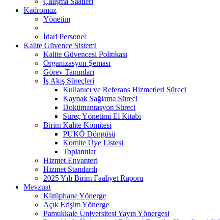
Çalışma Saatleri
Kadromuz
Yönetim
İdari Personel
Kalite Güvence Sistemi
Kalite Güvencesi Politikası
Organizasyon Şeması
Görev Tanımları
İş Akış Süreçleri
Kullanıcı ve Referans Hizmetleri Süreci
Kaynak Sağlama Süreci
Dokümantasyon Süreci
Süreç Yönetimi El Kitabı
Birim Kalite Komitesi
PUKÖ Döngüsü
Komite Üye Listesi
Toplantılar
Hizmet Envanteri
Hizmet Standardı
2025 Yılı Birim Faaliyet Raporu
Mevzuat
Kütüphane Yönerge
Açık Erişim Yönerge
Pamukkale Üniversitesi Yayın Yönergesi