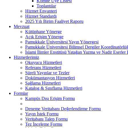
Komite Üye Listesi
Toplantılar
Hizmet Envanteri
Hizmet Standardı
2025 Yılı Birim Faaliyet Raporu
Mevzuat
Kütüphane Yönerge
Açık Erişim Yönerge
Pamukkale Üniversitesi Yayın Yönergesi
Pamukkale Üniversitesi Bilimsel Dergiler Koordinatörlü
İslami İlimler Enstitüsü Yatağan Yazma ve Nadir Eserler
Hizmetlerimiz
Okuyucu Hizmetleri
Referans Hizmetleri
Süreli Yayınlar ve Tezler
Dokümantasyon Hizmetleri
Sağlama Hizmetleri
Katalog & Sınıflama Hizmetleri
Formlar
Kampüs Dışı Erişim Formu
Deneme Veritabanı Değerlendirme Formu
Yayın İstek Formu
Veritabanı Talep Formu
Tez İnceleme Formu