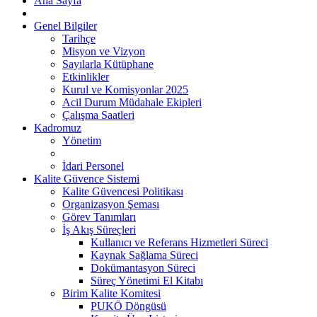
Ana Sayfa
Genel Bilgiler
Tarihçe
Misyon ve Vizyon
Sayılarla Kütüphane
Etkinlikler
Kurul ve Komisyonlar 2025
Acil Durum Müdahale Ekipleri
Çalışma Saatleri
Kadromuz
Yönetim
İdari Personel
Kalite Güvence Sistemi
Kalite Güvencesi Politikası
Organizasyon Şeması
Görev Tanımları
İş Akış Süreçleri
Kullanıcı ve Referans Hizmetleri Süreci
Kaynak Sağlama Süreci
Dokümantasyon Süreci
Süreç Yönetimi El Kitabı
Birim Kalite Komitesi
PUKÖ Döngüsü