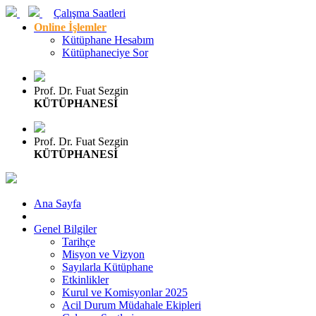
Çalışma Saatleri
Online İşlemler
Kütüphane Hesabım
Kütüphaneciye Sor
Prof. Dr. Fuat Sezgin
KÜTÜPHANESİ
Prof. Dr. Fuat Sezgin
KÜTÜPHANESİ
Ana Sayfa
Genel Bilgiler
Tarihçe
Misyon ve Vizyon
Sayılarla Kütüphane
Etkinlikler
Kurul ve Komisyonlar 2025
Acil Durum Müdahale Ekipleri