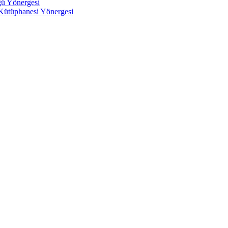
ğü Yönergesi
 Kütüphanesi Yönergesi