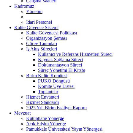
Çalışma Saatleri
Kadromuz
Yönetim
İdari Personel
Kalite Güvence Sistemi
Kalite Güvencesi Politikası
Organizasyon Şeması
Görev Tanımları
İş Akış Süreçleri
Kullanıcı ve Referans Hizmetleri Süreci
Kaynak Sağlama Süreci
Dokümantasyon Süreci
Süreç Yönetimi El Kitabı
Birim Kalite Komitesi
PUKÖ Döngüsü
Komite Üye Listesi
Toplantılar
Hizmet Envanteri
Hizmet Standardı
2025 Yılı Birim Faaliyet Raporu
Mevzuat
Kütüphane Yönerge
Açık Erişim Yönerge
Pamukkale Üniversitesi Yayın Yönergesi