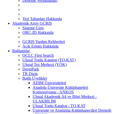
Deneme Veritabanları
Veri Tabanları Hakkında
Akademik Arşiv GCRIS
Sisteme Giriş
ORC-ID Hakkında
GCRIS Yardım Rehberleri
Açık Erişim Hakkında
Bağlantılar
OCLC First Search
Ulusal Toplu Katalog (TO-KAT)
Ulusal Tez Merkezi (YÖK)
DergiPark
TR Dizin
Bağlı Üyelikler
ADIM Üniversiteleri
Anadolu Üniversite Kütüphaneleri
Konsorsiyumu - ANKOS
Ulusal Akademik Ağ ve Bilgi Merkezi -
ULAKBİLİM
Ulusal Toplu Katalog - TO-KAT
Üniversite ve Araştırma Kütüphanecileri Derneği