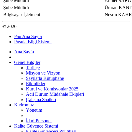
Şube Müdürü
Ahmet SARG
Şube Müdürü
Ümran KAN
Bilgisayar İşletmeni
Nesrin KA
© 2026
Pau Ana Sayfa
Pusula Bilgi Sistemi
Ana Sayfa
Genel Bilgiler
Tarihçe
Misyon ve Vizyon
Sayılarla Kütüphane
Etkinlikler
Kurul ve Komisyonlar 2025
Acil Durum Müdahale Ekipleri
Çalışma Saatleri
Kadromuz
Yönetim
İdari Personel
Kalite Güvence Sistemi
Kalite Güvencesi Politikası