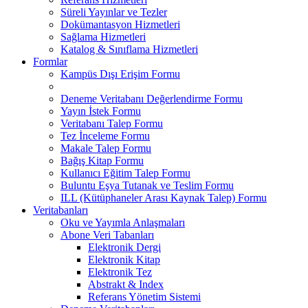
Süreli Yayınlar ve Tezler
Dokümantasyon Hizmetleri
Sağlama Hizmetleri
Katalog & Sınıflama Hizmetleri
Formlar
Kampüs Dışı Erişim Formu
Deneme Veritabanı Değerlendirme Formu
Yayın İstek Formu
Veritabanı Talep Formu
Tez İnceleme Formu
Makale Talep Formu
Bağış Kitap Formu
Kullanıcı Eğitim Talep Formu
Buluntu Eşya Tutanak ve Teslim Formu
ILL (Kütüphaneler Arası Kaynak Talep) Formu
Veritabanları
Oku ve Yayımla Anlaşmaları
Abone Veri Tabanları
Elektronik Dergi
Elektronik Kitap
Elektronik Tez
Abstrakt & Index
Referans Yönetim Sistemi