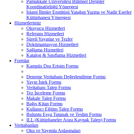
Pamukkale Üniversitesi Bilimsel Dergiler
Koordinatörlüğü Yönergesi
İslami İlimler Enstitüsü Yatağan Yazma ve Nadir Eserler
Kütüphanesi Yönergesi
Hizmetlerimiz
Okuyucu Hizmetleri
Referans Hizmetleri
Süreli Yayınlar ve Tezler
Dokümantasyon Hizmetleri
Sağlama Hizmetleri
Katalog & Sınıflama Hizmetleri
Formlar
Kampüs Dışı Erişim Formu
Deneme Veritabanı Değerlendirme Formu
Yayın İstek Formu
Veritabanı Talep Formu
Tez İnceleme Formu
Makale Talep Formu
Bağış Kitap Formu
Kullanıcı Eğitim Talep Formu
Buluntu Eşya Tutanak ve Teslim Formu
ILL (Kütüphaneler Arası Kaynak Talep) Formu
Veritabanları
Oku ve Yayımla Anlaşmaları