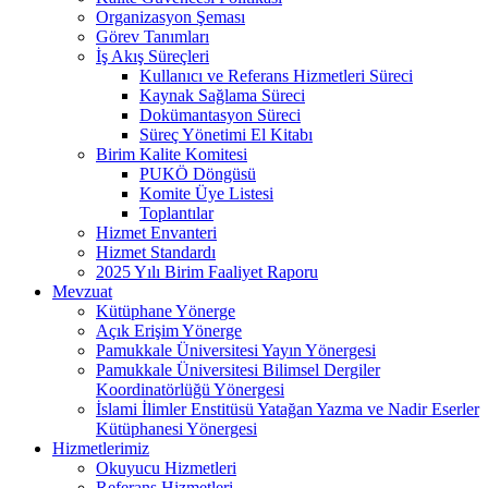
Organizasyon Şeması
Görev Tanımları
İş Akış Süreçleri
Kullanıcı ve Referans Hizmetleri Süreci
Kaynak Sağlama Süreci
Dokümantasyon Süreci
Süreç Yönetimi El Kitabı
Birim Kalite Komitesi
PUKÖ Döngüsü
Komite Üye Listesi
Toplantılar
Hizmet Envanteri
Hizmet Standardı
2025 Yılı Birim Faaliyet Raporu
Mevzuat
Kütüphane Yönerge
Açık Erişim Yönerge
Pamukkale Üniversitesi Yayın Yönergesi
Pamukkale Üniversitesi Bilimsel Dergiler
Koordinatörlüğü Yönergesi
İslami İlimler Enstitüsü Yatağan Yazma ve Nadir Eserler
Kütüphanesi Yönergesi
Hizmetlerimiz
Okuyucu Hizmetleri
Referans Hizmetleri