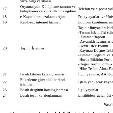
yüze bilgi verilmesi
Oryantasyon-Kütüphane tanıtım ve
17
Telefon ve e-posta yo
kütüphaneyi etkin kullanma eğitimi
18
e-Kaynaklara uzaktan erişim
Proxy ayarları ve Ünive
19
Kablosuz internet hizmeti
Edurom kurulumu, mail
Taşınır İhtiyaçları İs
-Taşınır İşlem Fişi (Gi
- Zimmet Raporu
-Dayanıklı Taşınırlar L
-Devir İstek Formu
20
Taşınır İşlemleri
-Kayıttan Düşme Tekl
-Zimmet Değişim ve 
-Hurda Bildirim Form
-Değer Tespit Formu-
-Hibe Teslim Alma F
21
Basılı kitabın kataloglanması
İlgili yayınlar, AAKK2
Etiketleme güvenlik, barkod
22
İşlem yapılacak kayna
işlemleri
23
Basılı derginin kataloglanması
İlgil yayınlar
24
Basılı tezin kataloglanması
Enstitüden
gelen üst y
Yasal