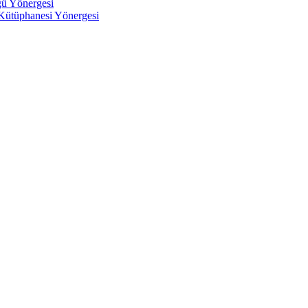
ğü Yönergesi
 Kütüphanesi Yönergesi