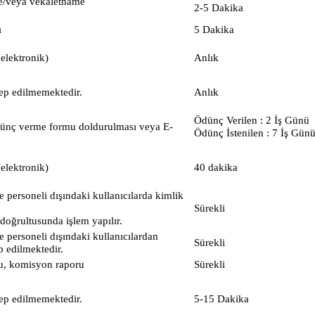
ve/veya vekaletname
2-5 Dakika
ı
5 Dakika
(elektronik)
Anlık
lep edilmemektedir.
Anlık
Ödünç Verilen : 2 İş Günü
dünç verme formu doldurulması veya E-
Ödünç İstenilen : 7 İş Gün
(elektronik)
40 dakika
e personeli dışındaki kullanıcılarda kimlik
Sürekli
oğrultusunda işlem yapılır.
e personeli dışındaki kullanıcılardan
Sürekli
p edilmektedir.
mu, komisyon raporu
Sürekli
lep edilmemektedir.
5-15 Dakika