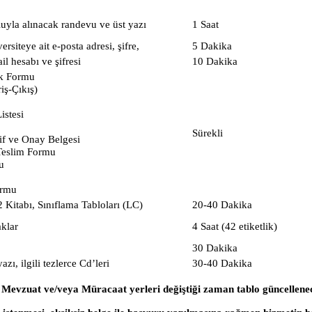
luyla alınacak randevu ve üst yazı
1 Saat
rsiteye ait e-posta adresi, şifre,
5 Dakika
 hesabı ve şifresi
10 Dakika
tek Formu
riş-Çıkış)
istesi
Sürekli
if ve Onay Belgesi
Teslim Formu
u
ormu
 Kitabı, Sınıflama Tabloları (LC)
20-40 Dakika
klar
4 Saat (42 etiketlik)
30 Dakika
azı, ilgili tezlerce Cd’leri
30-40 Dakika
 Mevzuat ve/veya Müracaat yerleri değiştiği zaman tablo güncellenec