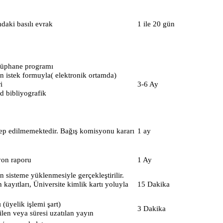
daki basılı evrak
1 ile 20 gün
ütüphane programı
ın istek formuyla( elektronik ortamda)
i
3-6 Ay
vd bibliyografik
lep edilmemektedir. Bağış komisyonu kararı
1 ay
syon raporu
1 Ay
n sisteme yüklenmesiyle gerçekleştirilir.
kayıtları, Üniversite kimlik kartı yoluyla
15 Dakika
 (üyelik işlemi şart)
3 Dakika
len veya süresi uzatılan yayın