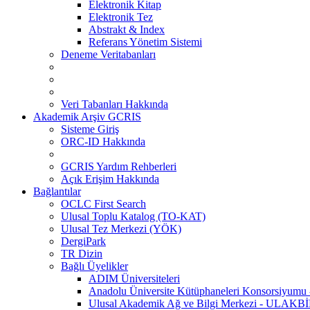
Elektronik Kitap
Elektronik Tez
Abstrakt & Index
Referans Yönetim Sistemi
Deneme Veritabanları
Veri Tabanları Hakkında
Akademik Arşiv GCRIS
Sisteme Giriş
ORC-ID Hakkında
GCRIS Yardım Rehberleri
Açık Erişim Hakkında
Bağlantılar
OCLC First Search
Ulusal Toplu Katalog (TO-KAT)
Ulusal Tez Merkezi (YÖK)
DergiPark
TR Dizin
Bağlı Üyelikler
ADIM Üniversiteleri
Anadolu Üniversite Kütüphaneleri Konsorsiyum
Ulusal Akademik Ağ ve Bilgi Merkezi - ULAKB