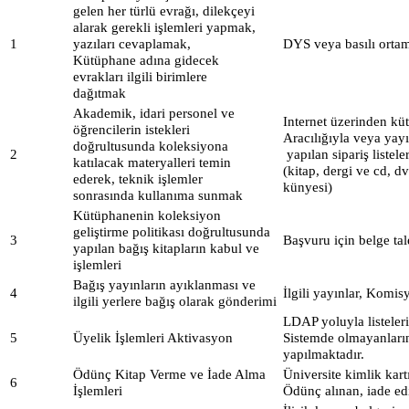
gelen her türlü evrağı, dilekçeyi
alarak gerekli işlemleri yapmak,
1
yazıları cevaplamak,
DYS veya basılı ortam
Kütüphane adına gidecek
evrakları ilgili birimlere
dağıtmak
Akademik, idari personel ve
Internet üzerinden k
öğrencilerin istekleri
Aracılığıyla veya yay
doğrultusunda koleksiyona
2
yapılan sipariş listeler
katılacak materyalleri temin
(kitap, dergi ve cd, d
ederek, teknik işlemler
künyesi)
sonrasında kullanıma sunmak
Kütüphanenin koleksiyon
geliştirme politikası doğrultusunda
3
Başvuru için belge ta
yapılan bağış kitapların kabul ve
işlemleri
Bağış yayınların ayıklanması ve
4
İlgili yayınlar, Komi
ilgili yerlere bağış olarak gönderimi
LDAP yoluyla listeleri
5
Üyelik İşlemleri Aktivasyon
Sistemde olmayanların 
yapılmaktadır.
Ödünç Kitap Verme ve İade Alma
Üniversite kimlik kartı
6
İşlemleri
Ödünç alınan, iade edi