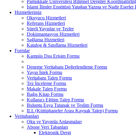
Pamukkale Üniversitesi Bilimsel Dergiler Koordinatörlü
İslami İlimler Enstitüsü Yatağan Yazma ve Nadir Eserler
Hizmetlerimiz
Okuyucu Hizmetleri
Referans Hizmetleri
Süreli Yayınlar ve Tezler
Dokümantasyon Hizmetleri
Sağlama Hizmetleri
Katalog & Sınıflama Hizmetleri
Formlar
Kampüs Dışı Erişim Formu
Deneme Veritabanı Değerlendirme Formu
Yayın İstek Formu
Veritabanı Talep Formu
Tez İnceleme Formu
Makale Talep Formu
Bağış Kitap Formu
Kullanıcı Eğitim Talep Formu
Buluntu Eşya Tutanak ve Teslim Formu
ILL (Kütüphaneler Arası Kaynak Talep) Formu
Veritabanları
Oku ve Yayımla Anlaşmaları
Abone Veri Tabanları
Elektronik Dergi