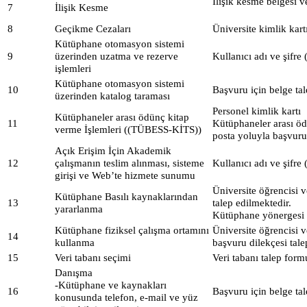
İlişik kesme belgesi 
7
İlişik Kesme
8
Geçikme Cezaları
Üniversite kimlik kart
Kütüphane otomasyon sistemi
9
üzerinden uzatma ve rezerve
Kullanıcı adı ve şifre 
işlemleri
Kütüphane otomasyon sistemi
10
Başvuru için belge ta
üzerinden katalog taraması
Personel kimlik kartı
Kütüphaneler arası ödünç kitap
11
Kütüphaneler arası ö
verme İşlemleri ((TÜBESS-KİTS))
posta yoluyla başvuru
Açık Erişim İçin Akademik
12
çalışmanın teslim alınması, sisteme
Kullanıcı adı ve şifre 
girişi ve Web’te hizmete sunumu
Üniversite öğrencisi v
Kütüphane Basılı kaynaklarından
13
talep edilmektedir.
yararlanma
Kütüphane yönergesi d
Kütüphane fiziksel çalışma ortamını
Üniversite öğrencisi v
14
kullanma
başvuru dilekçesi tale
15
Veri tabanı seçimi
Veri tabanı talep for
Danışma
-Kütüphane ve kaynakları
16
Başvuru için belge ta
konusunda telefon, e-mail ve yüz