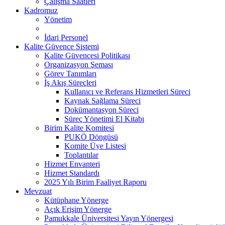
Çalışma Saatleri
Kadromuz
Yönetim
İdari Personel
Kalite Güvence Sistemi
Kalite Güvencesi Politikası
Organizasyon Şeması
Görev Tanımları
İş Akış Süreçleri
Kullanıcı ve Referans Hizmetleri Süreci
Kaynak Sağlama Süreci
Dokümantasyon Süreci
Süreç Yönetimi El Kitabı
Birim Kalite Komitesi
PUKÖ Döngüsü
Komite Üye Listesi
Toplantılar
Hizmet Envanteri
Hizmet Standardı
2025 Yılı Birim Faaliyet Raporu
Mevzuat
Kütüphane Yönerge
Açık Erişim Yönerge
Pamukkale Üniversitesi Yayın Yönergesi