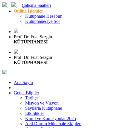
Çalışma Saatleri
Online İşlemler
Kütüphane Hesabım
Kütüphaneciye Sor
Prof. Dr. Fuat Sezgin
KÜTÜPHANESİ
Prof. Dr. Fuat Sezgin
KÜTÜPHANESİ
Ana Sayfa
Genel Bilgiler
Tarihçe
Misyon ve Vizyon
Sayılarla Kütüphane
Etkinlikler
Kurul ve Komisyonlar 2025
Acil Durum Müdahale Ekipleri