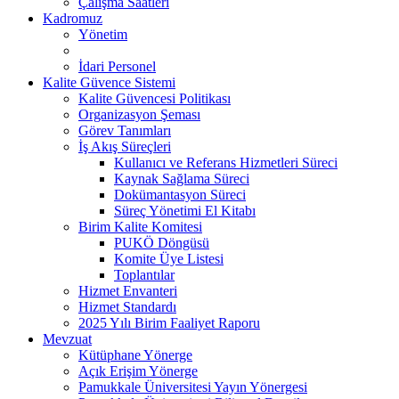
Çalışma Saatleri
Kadromuz
Yönetim
İdari Personel
Kalite Güvence Sistemi
Kalite Güvencesi Politikası
Organizasyon Şeması
Görev Tanımları
İş Akış Süreçleri
Kullanıcı ve Referans Hizmetleri Süreci
Kaynak Sağlama Süreci
Dokümantasyon Süreci
Süreç Yönetimi El Kitabı
Birim Kalite Komitesi
PUKÖ Döngüsü
Komite Üye Listesi
Toplantılar
Hizmet Envanteri
Hizmet Standardı
2025 Yılı Birim Faaliyet Raporu
Mevzuat
Kütüphane Yönerge
Açık Erişim Yönerge
Pamukkale Üniversitesi Yayın Yönergesi