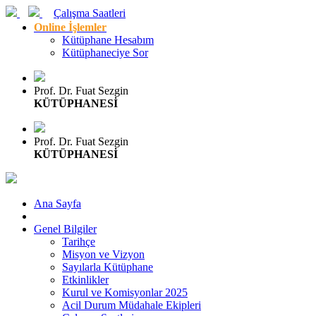
Çalışma Saatleri
Online İşlemler
Kütüphane Hesabım
Kütüphaneciye Sor
Prof. Dr. Fuat Sezgin
KÜTÜPHANESİ
Prof. Dr. Fuat Sezgin
KÜTÜPHANESİ
Ana Sayfa
Genel Bilgiler
Tarihçe
Misyon ve Vizyon
Sayılarla Kütüphane
Etkinlikler
Kurul ve Komisyonlar 2025
Acil Durum Müdahale Ekipleri