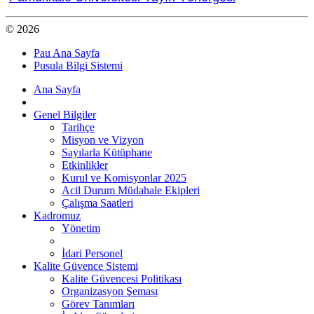
© 2026
Pau Ana Sayfa
Pusula Bilgi Sistemi
Ana Sayfa
Genel Bilgiler
Tarihçe
Misyon ve Vizyon
Sayılarla Kütüphane
Etkinlikler
Kurul ve Komisyonlar 2025
Acil Durum Müdahale Ekipleri
Çalışma Saatleri
Kadromuz
Yönetim
İdari Personel
Kalite Güvence Sistemi
Kalite Güvencesi Politikası
Organizasyon Şeması
Görev Tanımları