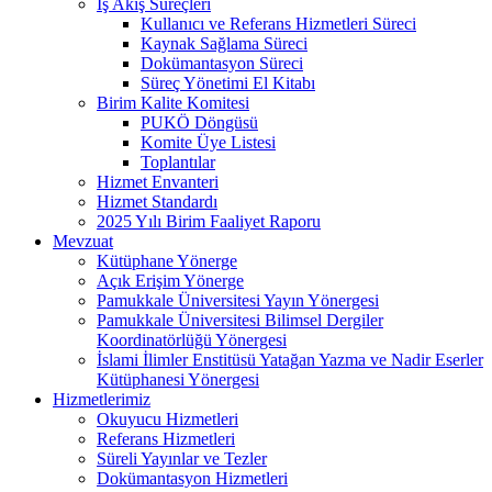
İş Akış Süreçleri
Kullanıcı ve Referans Hizmetleri Süreci
Kaynak Sağlama Süreci
Dokümantasyon Süreci
Süreç Yönetimi El Kitabı
Birim Kalite Komitesi
PUKÖ Döngüsü
Komite Üye Listesi
Toplantılar
Hizmet Envanteri
Hizmet Standardı
2025 Yılı Birim Faaliyet Raporu
Mevzuat
Kütüphane Yönerge
Açık Erişim Yönerge
Pamukkale Üniversitesi Yayın Yönergesi
Pamukkale Üniversitesi Bilimsel Dergiler
Koordinatörlüğü Yönergesi
İslami İlimler Enstitüsü Yatağan Yazma ve Nadir Eserler
Kütüphanesi Yönergesi
Hizmetlerimiz
Okuyucu Hizmetleri
Referans Hizmetleri
Süreli Yayınlar ve Tezler
Dokümantasyon Hizmetleri