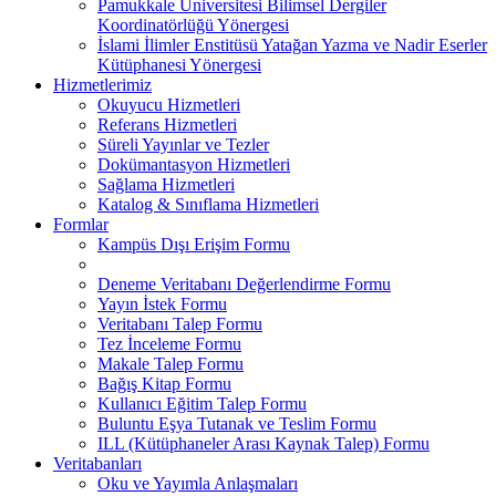
Pamukkale Üniversitesi Bilimsel Dergiler
Koordinatörlüğü Yönergesi
İslami İlimler Enstitüsü Yatağan Yazma ve Nadir Eserler
Kütüphanesi Yönergesi
Hizmetlerimiz
Okuyucu Hizmetleri
Referans Hizmetleri
Süreli Yayınlar ve Tezler
Dokümantasyon Hizmetleri
Sağlama Hizmetleri
Katalog & Sınıflama Hizmetleri
Formlar
Kampüs Dışı Erişim Formu
Deneme Veritabanı Değerlendirme Formu
Yayın İstek Formu
Veritabanı Talep Formu
Tez İnceleme Formu
Makale Talep Formu
Bağış Kitap Formu
Kullanıcı Eğitim Talep Formu
Buluntu Eşya Tutanak ve Teslim Formu
ILL (Kütüphaneler Arası Kaynak Talep) Formu
Veritabanları
Oku ve Yayımla Anlaşmaları