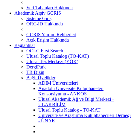
Veri Tabanları Hakkında
Akademik Arşiv GCRIS
Sisteme Giriş
ORC-ID Hakkında
GCRIS Yardım Rehberleri
Açık Erişim Hakkında
Bağlantılar
OCLC First Search
Ulusal Toplu Katalog (TO-KAT)
Ulusal Tez Merkezi (YÖK)
DergiPark
TR Dizin
Bağlı Üyelikler
ADIM Üniversiteleri
Anadolu Üniversite Kütüphaneleri
Konsorsiyumu - ANKOS
Ulusal Akademik Ağ ve Bilgi Merkezi -
ULAKBİLİM
Ulusal Toplu Katalog - TO-KAT
Üniversite ve Araştırma Kütüphanecileri Derneği
- ÜNAK