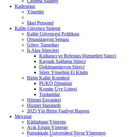
Çalışma Saatleri
Kadromuz
Yönetim
İdari Personel
Kalite Güvence Sistemi
Kalite Güvencesi Politikası
Organizasyon Şeması
Görev Tanımları
İş Akış Süreçleri
Kullanıcı ve Referans Hizmetleri Süreci
Kaynak Sağlama Süreci
Dokümantasyon Süreci
Süreç Yönetimi El Kitabı
Birim Kalite Komitesi
PUKÖ Döngüsü
Komite Üye Listesi
Toplantılar
Hizmet Envanteri
Hizmet Standardı
2025 Yılı Birim Faaliyet Raporu
Mevzuat
Kütüphane Yönerge
Açık Erişim Yönerge
Pamukkale Üniversitesi Yayın Yönergesi