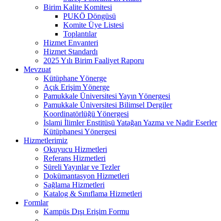
Birim Kalite Komitesi
PUKÖ Döngüsü
Komite Üye Listesi
Toplantılar
Hizmet Envanteri
Hizmet Standardı
2025 Yılı Birim Faaliyet Raporu
Mevzuat
Kütüphane Yönerge
Açık Erişim Yönerge
Pamukkale Üniversitesi Yayın Yönergesi
Pamukkale Üniversitesi Bilimsel Dergiler
Koordinatörlüğü Yönergesi
İslami İlimler Enstitüsü Yatağan Yazma ve Nadir Eserler
Kütüphanesi Yönergesi
Hizmetlerimiz
Okuyucu Hizmetleri
Referans Hizmetleri
Süreli Yayınlar ve Tezler
Dokümantasyon Hizmetleri
Sağlama Hizmetleri
Katalog & Sınıflama Hizmetleri
Formlar
Kampüs Dışı Erişim Formu