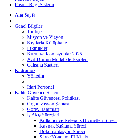
Pusula Bilgi Sistemi
Ana Sayfa
Genel Bilgiler
Tarihçe
Misyon ve Vizyon
Sayılarla Kütüphane
Etkinlikler
Kurul ve Komisyonlar 2025
Acil Durum Müdahale Ekipleri
Çalışma Saatleri
Kadromuz
Yönetim
İdari Personel
Kalite Güvence Sistemi
Kalite Güvencesi Politikası
Organizasyon Şeması
Görev Tanımları
İş Akış Süreçleri
Kullanıcı ve Referans Hizmetleri Süreci
Kaynak Sağlama Süreci
Dokümantasyon Süreci
Süreç Yönetimi El Kitabı