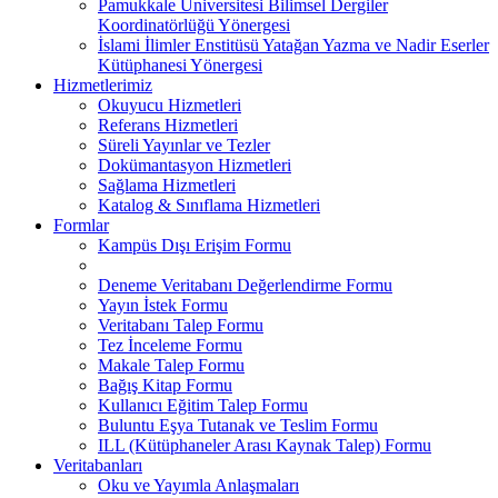
Pamukkale Üniversitesi Bilimsel Dergiler
Koordinatörlüğü Yönergesi
İslami İlimler Enstitüsü Yatağan Yazma ve Nadir Eserler
Kütüphanesi Yönergesi
Hizmetlerimiz
Okuyucu Hizmetleri
Referans Hizmetleri
Süreli Yayınlar ve Tezler
Dokümantasyon Hizmetleri
Sağlama Hizmetleri
Katalog & Sınıflama Hizmetleri
Formlar
Kampüs Dışı Erişim Formu
Deneme Veritabanı Değerlendirme Formu
Yayın İstek Formu
Veritabanı Talep Formu
Tez İnceleme Formu
Makale Talep Formu
Bağış Kitap Formu
Kullanıcı Eğitim Talep Formu
Buluntu Eşya Tutanak ve Teslim Formu
ILL (Kütüphaneler Arası Kaynak Talep) Formu
Veritabanları
Oku ve Yayımla Anlaşmaları