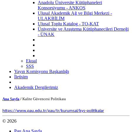
Anadolu Üniversite Kütüphaneleri
Konsorsiyumu - ANKOS
Ulusal Akademik Ağ ve Bilgi Merkezi -
ULAKBİLİM
Ulusal Toplu Katalog - TO-KAT
Üniversite ve Araştırma Kütüphanecileri Derneği
- ÜNAK
Ekual
SSS
Yayın Komisyonu Başkanlığı
İletişim
Akademik Dergilerimiz
Ana Sayfa
/
Kalite Güvencesi Politikası
https://www.pau.edu.tr/pau/tr/kurumsal/kys-politikalar
© 2026
Pau Ana Sayfa