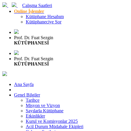
Çalışma Saatleri
Online İşlemler
Kütüphane Hesabım
Kütüphaneciye Sor
Prof. Dr. Fuat Sezgin
KÜTÜPHANESİ
Prof. Dr. Fuat Sezgin
KÜTÜPHANESİ
Ana Sayfa
Genel Bilgiler
Tarihçe
Misyon ve Vizyon
Sayılarla Kütüphane
Etkinlikler
Kurul ve Komisyonlar 2025
Acil Durum Müdahale Ekipleri